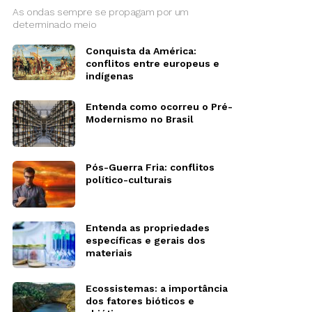
As ondas sempre se propagam por um
determinado meio
Conquista da América:
conflitos entre europeus e
indígenas
Entenda como ocorreu o Pré-
Modernismo no Brasil
Pós-Guerra Fria: conflitos
político-culturais
Entenda as propriedades
específicas e gerais dos
materiais
Ecossistemas: a importância
dos fatores bióticos e