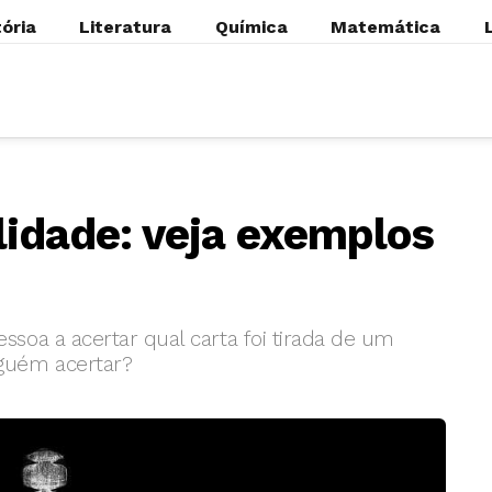
tória
Literatura
Química
Matemática
lidade: veja exemplos
soa a acertar qual carta foi tirada de um
guém acertar?