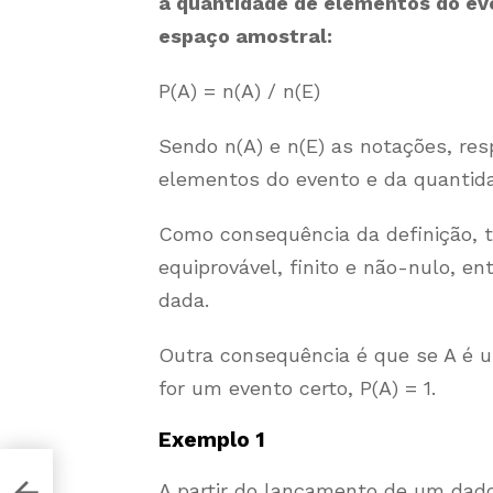
a quantidade de elementos do ev
espaço amostral:
P(A) = n(A) / n(E)
Sendo n(A) e n(E) as notações, re
elementos do evento e da quantid
Como consequência da definição, 
equiprovável, finito e não-nulo, en
dada.
Outra consequência é que se A é u
for um evento certo, P(A) = 1.
Exemplo 1
re
A partir do lançamento de um dado