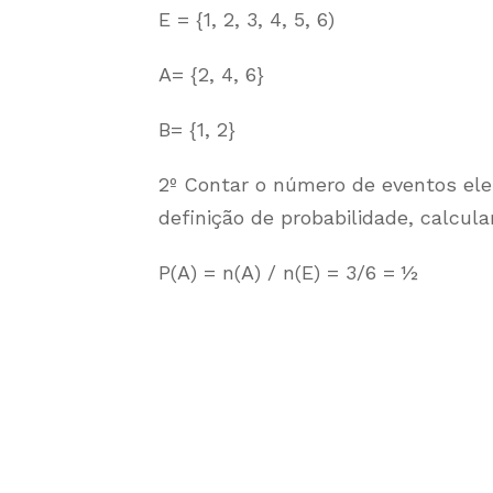
E = {1, 2, 3, 4, 5, 6)
A= {2, 4, 6}
B= {1, 2}
2º Contar o número de eventos el
definição de probabilidade, calcula
P(A) = n(A) / n(E) = 3/6 = ½