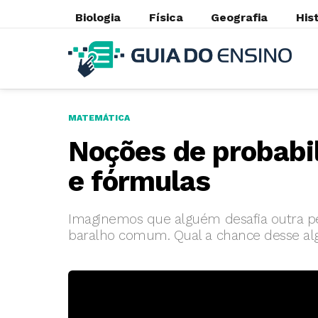
Biologia
Física
Geografia
His
MATEMÁTICA
Noções de probabi
e fórmulas
Imaginemos que alguém desafia outra pes
baralho comum. Qual a chance desse al