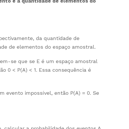
ento e a quantidade de elementos do
spectivamente, da quantidade de
ade de elementos do espaço amostral.
tem-se que se E é um espaço amostral
tão 0 < P(A) < 1. Essa consequência é
m evento impossível, então P(A) = 0. Se
, calcular a probabilidade dos eventos A