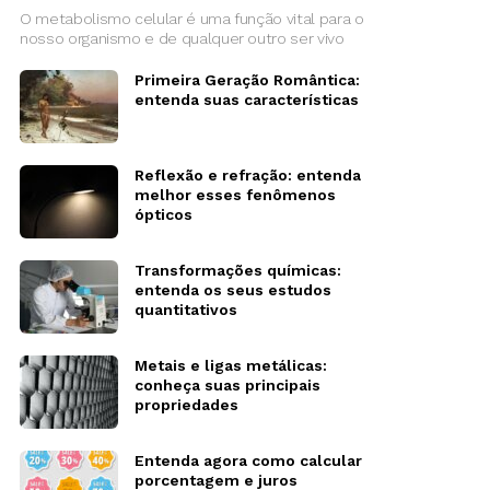
O metabolismo celular é uma função vital para o
nosso organismo e de qualquer outro ser vivo
Primeira Geração Romântica:
entenda suas características
Reflexão e refração: entenda
melhor esses fenômenos
ópticos
Transformações químicas:
entenda os seus estudos
quantitativos
Metais e ligas metálicas:
conheça suas principais
propriedades
Entenda agora como calcular
porcentagem e juros