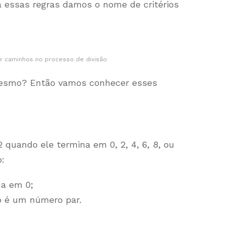
a essas regras damos o nome de critérios
tar caminhos no processo de divisão
mesmo? Então vamos conhecer esses
 quando ele termina em 0, 2, 4, 6, 8, ou
o:
na em 0;
ão é um número par.