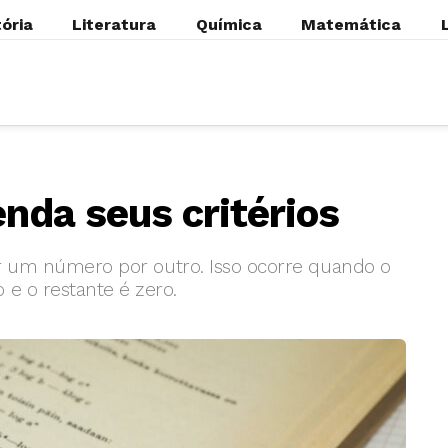
tória
Literatura
Química
Matemática
enda seus critérios
idir um número por outro. Isso ocorre quando o
 e o restante é zero.