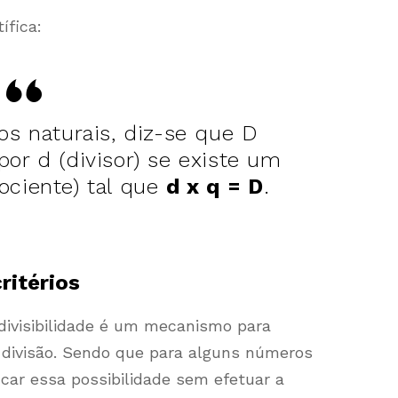
ífica:
s naturais, diz-se que D
 por d (divisor) se existe um
ociente) tal que
d x q = D
.
ritérios
divisibilidade é um mecanismo para
 divisão. Sendo que para alguns números
car essa possibilidade sem efetuar a