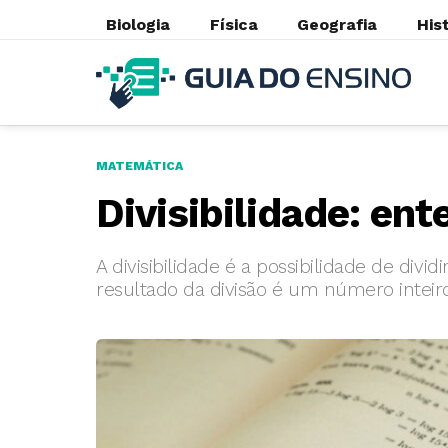
Biologia
Física
Geografia
His
MATEMÁTICA
Divisibilidade: ent
A divisibilidade é a possibilidade de div
resultado da divisão é um número inteiro