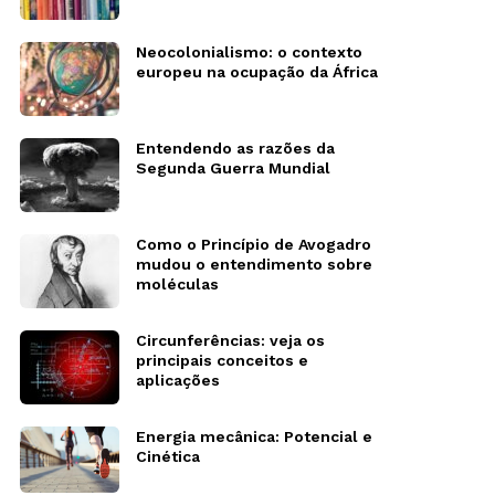
Neocolonialismo: o contexto
europeu na ocupação da África
Entendendo as razões da
Segunda Guerra Mundial
Como o Princípio de Avogadro
mudou o entendimento sobre
moléculas
Circunferências: veja os
principais conceitos e
aplicações
Energia mecânica: Potencial e
Cinética