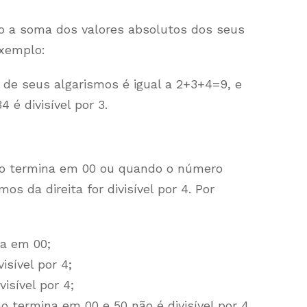
o a soma dos valores absolutos dos seus
exemplo:
a de seus algarismos é igual a 2+3+4=9, e
4 é divisível por 3.
do termina em 00 ou quando o número
os da direita for divisível por 4. Por
na em 00;
visível por 4;
visível por 4;
ão termina em 00 e 50 não é divisível por 4.