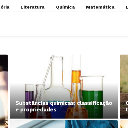
tória
Literatura
Química
Matemática
Substâncias químicas: classificação
e propriedades