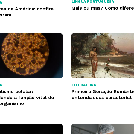
LÍNGUA PORTUGUESA
A
Mais ou mas? Como difere
ras na América: confira
foram
A
LITERATURA
lismo celular:
Primeira Geração Românti
endo a função vital do
entenda suas característi
organismo