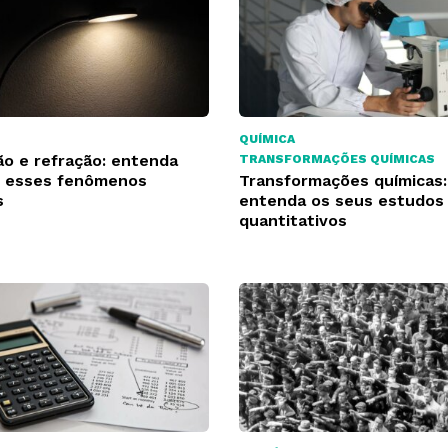
QUÍMICA
ão e refração: entenda
TRANSFORMAÇÕES QUÍMICAS
 esses fenômenos
Transformações químicas:
s
entenda os seus estudos
quantitativos