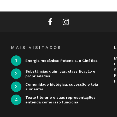
facebook
instagram
MAIS VISITADOS
M
Energia mecânica: Potencial e Cinética
E
S
Substâncias químicas: classificação e
P
propriedades
F
Comunidade biológica: sucessão e teia
alimentar
Texto literário e suas representações:
entenda como isso funciona