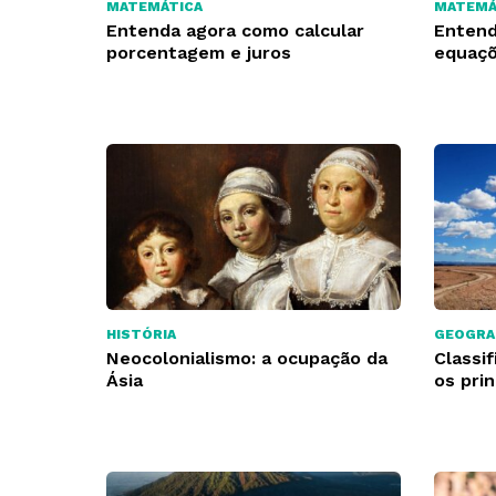
MATEMÁTICA
MATEMÁ
Entenda agora como calcular
Entend
porcentagem e juros
equaçõ
HISTÓRIA
GEOGRA
Neocolonialismo: a ocupação da
Classif
Ásia
os prin