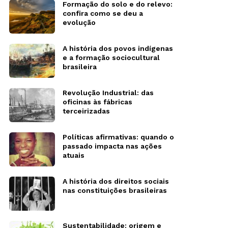
Formação do solo e do relevo:
confira como se deu a
evolução
A história dos povos indígenas
e a formação sociocultural
brasileira
Revolução Industrial: das
oficinas às fábricas
terceirizadas
Políticas afirmativas: quando o
passado impacta nas ações
atuais
A história dos direitos sociais
nas constituições brasileiras
Sustentabilidade: origem e