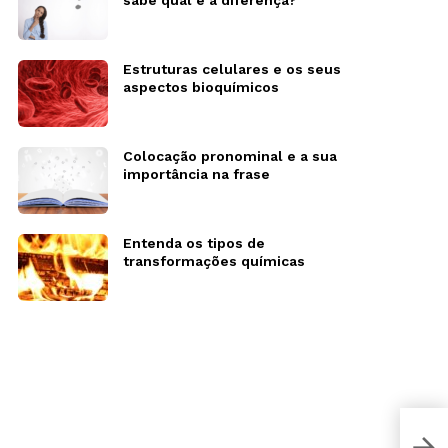
sabe qual é a diferença?
Estruturas celulares e os seus
aspectos bioquímicos
Colocação pronominal e a sua
importância na frase
Entenda os tipos de
transformações químicas
O po