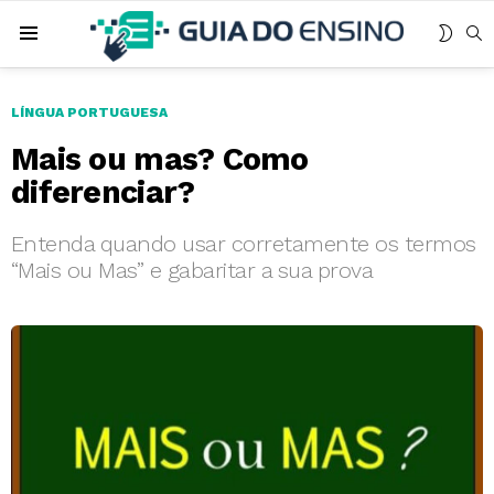
MUDA
B
Menu
SKIN
LÍNGUA PORTUGUESA
Mais ou mas? Como
diferenciar?
Entenda quando usar corretamente os termos
“Mais ou Mas” e gabaritar a sua prova