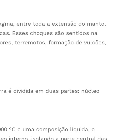
gma, entre toda a extensão do manto,
icas. Esses choques são sentidos na
ores, terremotos, formação de vulcões,
rra é dividida em duas partes: núcleo
00 °C e uma composição líquida, o
eo interno, isolando a parte central das