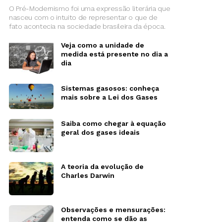
O Pré-Modernismo foi uma expressão literária que
nasceu com o intuito de representar o que de
fato acontecia na sociedade brasileira da época.
Veja como a unidade de
medida está presente no dia a
dia
Sistemas gasosos: conheça
mais sobre a Lei dos Gases
Saiba como chegar à equação
geral dos gases ideais
A teoria da evolução de
Charles Darwin
Observações e mensurações:
entenda como se dão as