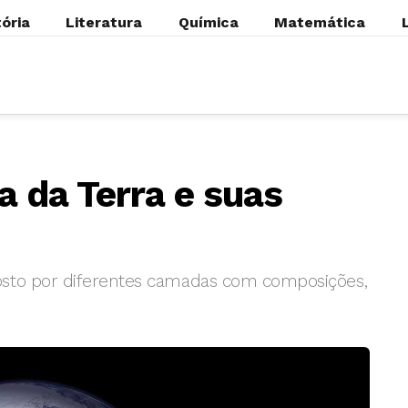
tória
Literatura
Química
Matemática
 da Terra e suas
osto por diferentes camadas com composições,