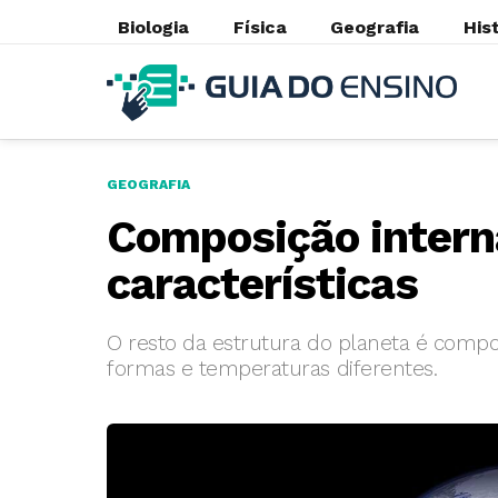
Biologia
Física
Geografia
His
GEOGRAFIA
Composição interna
características
O resto da estrutura do planeta é comp
formas e temperaturas diferentes.