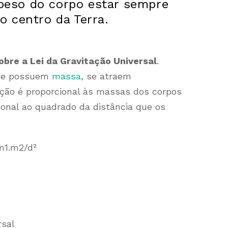
 peso do corpo estar sempre
 o centro da Terra.
bre a Lei da Gravitação Universal
.
 que possuem
massa
, se atraem
ção é proporcional às massas dos corpos
ional ao quadrado da distância que os
m1.m2/d²
rsal