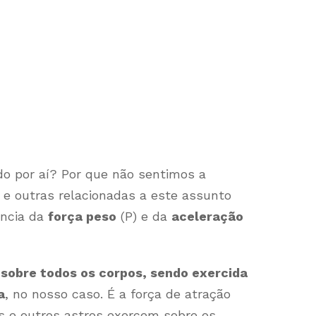
o por aí? Por que não sentimos a
 e outras relacionadas a este assunto
ência da
força peso
(P) e da
aceleração
e sobre todos os corpos, sendo exercida
a
, no nosso caso. É a força de atração
as e outros astros exercem sobre os