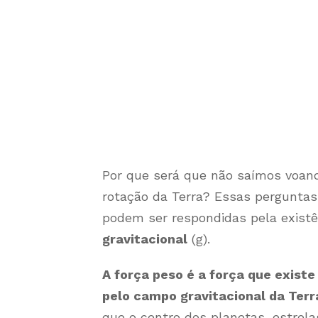
Por que será que não saímos voand
rotação da Terra? Essas perguntas
podem ser respondidas pela exist
gravitacional
(g).
A força peso é a força que exist
pelo campo gravitacional da Terr
que o centro dos planetas, estrel