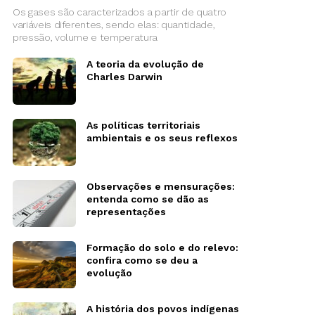
Os gases são caracterizados a partir de quatro
variáveis diferentes, sendo elas: quantidade,
pressão, volume e temperatura
A teoria da evolução de
Charles Darwin
As políticas territoriais
ambientais e os seus reflexos
Observações e mensurações:
entenda como se dão as
representações
Formação do solo e do relevo:
confira como se deu a
evolução
A história dos povos indígenas