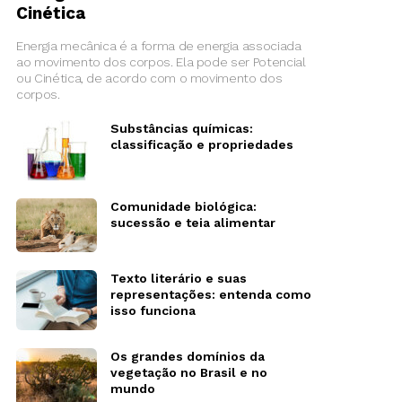
Cinética
Energia mecânica é a forma de energia associada
ao movimento dos corpos. Ela pode ser Potencial
ou Cinética, de acordo com o movimento dos
corpos.
Substâncias químicas:
classificação e propriedades
Comunidade biológica:
sucessão e teia alimentar
Texto literário e suas
representações: entenda como
isso funciona
Os grandes domínios da
vegetação no Brasil e no
mundo