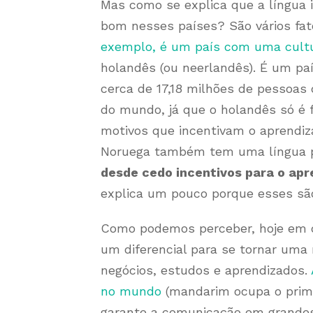
Mas como se explica que a língua
bom nesses países? São vários fat
exemplo, é um país com uma cultu
holandês (ou neerlandês). É um p
cerca de 17,18 milhões de pessoas
do mundo, já que o holandês só é 
motivos que incentivam o aprendiz
Noruega também tem uma língua p
desde cedo incentivos para o ap
explica um pouco porque esses são
Como podemos perceber, hoje em di
um diferencial para se tornar uma 
negócios, estudos e aprendizados.
no mundo
(mandarim ocupa o prime
garante a comunicação em grandes