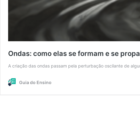
Ondas: como elas se formam e se pro
A criação das ondas passam pela perturbação oscilante de alg
Guia do Ensino